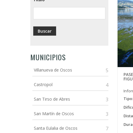
ayuda
a
la
navegación
MUNICIPIOS
Villanueva de Oscos
5
PAS
FIGU
Castropol
4
Info
Tipo
San Tirso de Abres
3
Dific
San Martín de Oscos
3
Dist
Dura
Santa Eulalia de Oscos
7