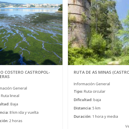
EO COSTERO CASTROPOL-
RUTA DE AS MINAS (CASTR
ERAS
Información General
rmación General
Tipo
: Ruta circular
: Ruta lineal
Dificultad
: baja
ultad
: Baja
Distancia
: 5 km
ancia
: 8 km ida y vuelta
Duración
: 1 hora y media
ción
: 2 horas
V