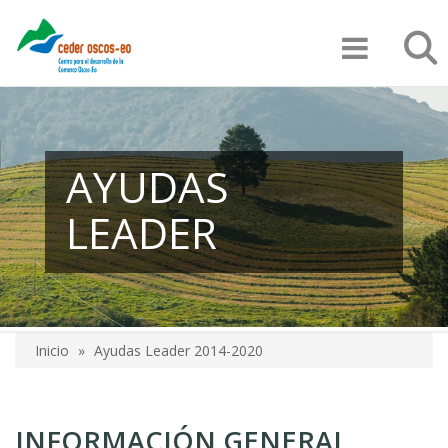
Pasar
Búsqu
al
contenido
principal
AYUDAS
LEADER
Inicio
Ayudas Leader 2014-2020
Sobrescribir
enlaces
INFORMACIÓN GENERAL
de