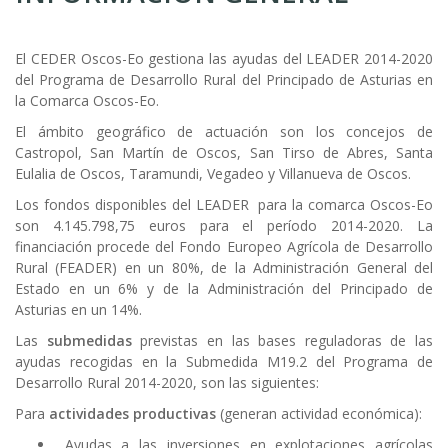
ayuda
a
El CEDER Oscos-Eo gestiona las ayudas del LEADER 2014-2020
del Programa de Desarrollo Rural del Principado de Asturias en
la
la Comarca Oscos-Eo.
navegación
El ámbito geográfico de actuación son los concejos de
Castropol, San Martín de Oscos, San Tirso de Abres, Santa
Eulalia de Oscos, Taramundi, Vegadeo y Villanueva de Oscos.
Los fondos disponibles del LEADER para la comarca Oscos-Eo
son 4.145.798,75 euros para el período 2014-2020. La
financiación procede del Fondo Europeo Agrícola de Desarrollo
Rural (FEADER) en un 80%, de la Administración General del
Estado en un 6% y de la Administración del Principado de
Asturias en un 14%.
Las
submedidas
previstas en las bases reguladoras de las
ayudas recogidas en la Submedida M19.2 del Programa de
Desarrollo Rural 2014-2020, son las siguientes:
Para
actividades productivas
(generan actividad económica):
Ayudas a las inversiones en explotaciones agrícolas