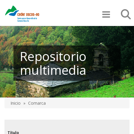
Pasar
Búsqu
al
contenido
principal
Repositorio
multimedia
Inicio
Comarca
Sobrescribir
enlaces
de
Título