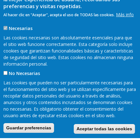
preferencias y visitas repetidas.
Más info
Al hacer clic en "Aceptar", acepta el uso de TODAS las cookies.
Paginación
Página
1
Page
2
Page
3
Siguiente
Siguiente ›
Última
Final »
Necesarias
actual
página
página
Las cookies necesarias son absolutamente esenciales para que
el sitio web funcione correctamente. Esta categoría solo incluye
cookies que garantizan funcionalidades básicas y características
de seguridad del sitio web. Estas cookies no almacenan ninguna
información personal.
No Necesarias
Las cookies que pueden no ser particularmente necesarias para
el funcionamiento del sitio web y se utilizan específicamente para
recopilar datos personales del usuario a través de análisis,
anuncios y otros contenidos incrustados se denominan cookies
no necesarias. Es obligatorio obtener el consentimiento del
Mapa web
Aviso legal
Pie
usuario antes de ejecutar estas cookies en el sitio web.
Política de privacidad
Cookies
Accesibilidad
de
Guardar preferencias
Aceptar todas las cookies
Página