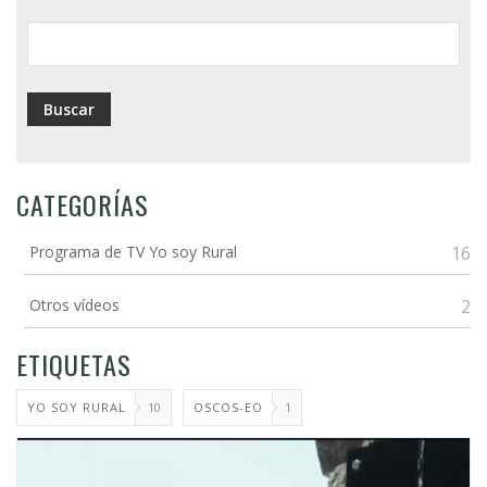
ayuda
a
la
navegación
CATEGORÍAS
Programa de TV Yo soy Rural
16
Otros vídeos
2
ETIQUETAS
YO SOY RURAL
10
OSCOS-EO
1