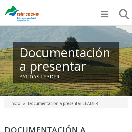
Pasar
Búsqu
al
contenido
principal
Documentación
a presentar
AYUDAS LEADER
Inicio
Documentación a presentar LEADER
Sobrescribir
enlaces
DOCUMENTACIÓN A
de