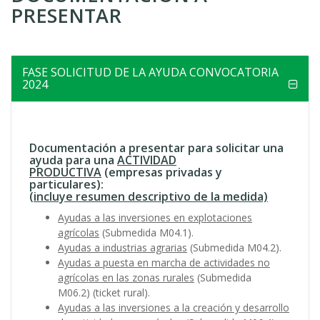
PRESENTAR
ayuda
a
la
FASE SOLICITUD DE LA AYUDA CONVOCATORIA
2024
navegación
Documentación a presentar para solicitar una
ayuda para una
ACTIVIDAD
PRODUCTIVA
(empresas privadas y
particulares):
(
incluye resumen descriptivo de la medida)
Ayudas a las inversiones en explotaciones
agrícolas
(Submedida M04.1).
Ayudas a industrias agrarias
(Submedida M04.2).
Ayudas a puesta en marcha de actividades no
agrícolas en las zonas rurales
(Submedida
M06.2) (ticket rural).
Ayudas a las inversiones a la creación y desarrollo