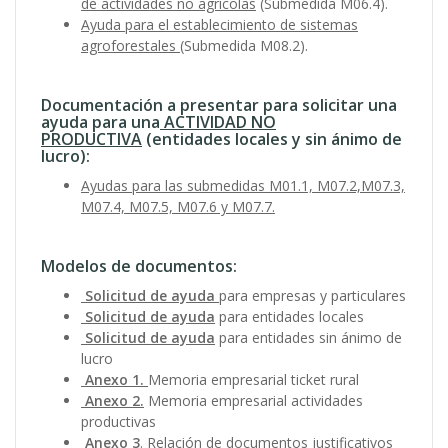
de actividades no agrícolas
(Submedida M06.4).
Ayuda para el establecimiento de sistemas
agroforestales
(Submedida M08.2).
Documentación a presentar para solicitar una
ayuda para una
ACTIVIDAD NO
PRODUCTIVA
(entidades locales y sin ánimo de
lucro):
Ayudas para las submedidas M01.1, M07.2,M07.3,
M07.4, M07.5, M07.6 y M07.7.
Modelos de documentos:
Solicitud de ayuda
para empresas y particulares
Solicitud de ayuda
para entidades locales
Solicitud de ayuda
para entidades sin ánimo de
lucro
Anexo 1.
Memoria empresarial ticket rural
Anexo 2.
Memoria empresarial actividades
productivas
Anexo 3
.
Relación de documentos justificativos