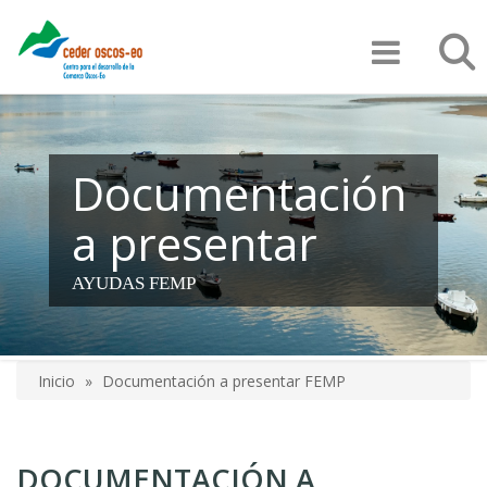
Pasar
Búsqu
al
contenido
principal
Documentación
a presentar
AYUDAS FEMP
Inicio
Documentación a presentar FEMP
Sobrescribir
enlaces
DOCUMENTACIÓN A
de