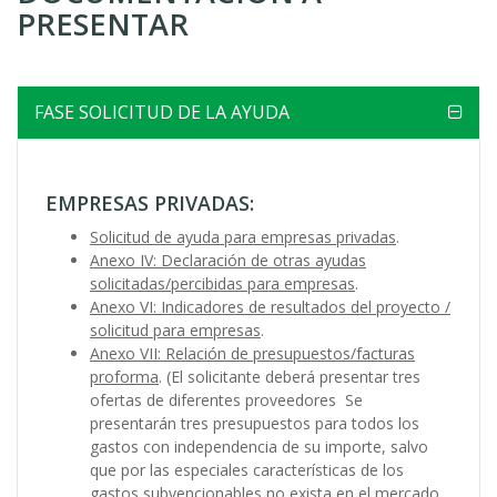
PRESENTAR
ayuda
a
la
FASE SOLICITUD DE LA AYUDA
navegación
EMPRESAS PRIVADAS:
Solicitud de ayuda para empresas privadas
.
Anexo IV: Declaración de otras ayudas
solicitadas/percibidas para empresas
.
Anexo VI: Indicadores de resultados del proyecto /
solicitud para empresas
.
Anexo VII: Relación de presupuestos/facturas
proforma
. (El solicitante deberá presentar tres
ofertas de diferentes proveedores Se
presentarán tres presupuestos para todos los
gastos con independencia de su importe, salvo
que por las especiales características de los
gastos subvencionables no exista en el mercado