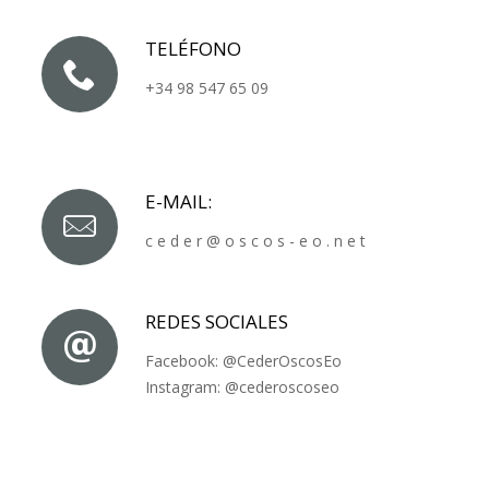
TELÉFONO
+34 98 547 65 09
E-MAIL:
c e d e r @ o s c o s - e o . n e t
REDES SOCIALES
Facebook:
@CederOscosEo
Instagram:
@cederoscoseo