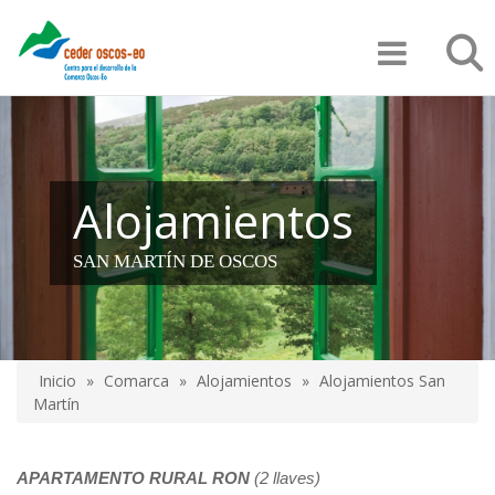
Pasar
Búsqu
al
contenido
principal
Alojamientos
SAN MARTÍN DE OSCOS
Inicio
Comarca
Alojamientos
Alojamientos San
Sobrescribir
Martín
enlaces
de
APARTAMENTO RURAL
RON
(2 llaves)