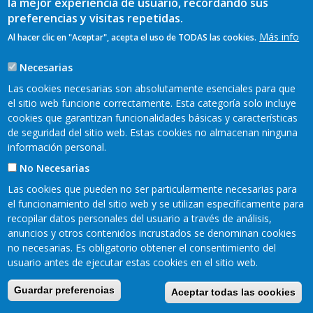
la mejor experiencia de usuario, recordando sus
CASA DE ALDEA
EL MAZO DE MON
(1 trisquel)
preferencias y visitas repetidas.
Dirección:
El Mazo de Mon, s/n - San Martín de Oscos
Más info
Al hacer clic en "Aceptar", acepta el uso de TODAS las cookies.
Teléfono:
650 12 31 63
Necesarias
Las cookies necesarias son absolutamente esenciales para que
el sitio web funcione correctamente. Esta categoría solo incluye
cookies que garantizan funcionalidades básicas y características
de seguridad del sitio web. Estas cookies no almacenan ninguna
información personal.
No Necesarias
Las cookies que pueden no ser particularmente necesarias para
el funcionamiento del sitio web y se utilizan específicamente para
recopilar datos personales del usuario a través de análisis,
anuncios y otros contenidos incrustados se denominan cookies
no necesarias. Es obligatorio obtener el consentimiento del
Mapa web
Aviso legal
Pie
usuario antes de ejecutar estas cookies en el sitio web.
Política de privacidad
Cookies
Accesibilidad
de
Guardar preferencias
Aceptar todas las cookies