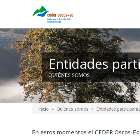
Pasar
al
contenido
principal
Entidades part
QUIÉNES SOMOS
Inicio
Quienes somos
Entidades participant
Sobrescribir
enlaces
En estos momentos el CEDER Oscos-Eo
de