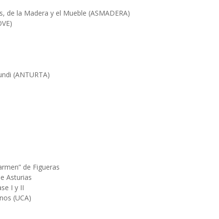
es, de la Madera y el Mueble (ASMADERA)
OVE)
mundi (ANTURTA)
armen” de Figueras
e Asturias
e I y II
anos (UCA)