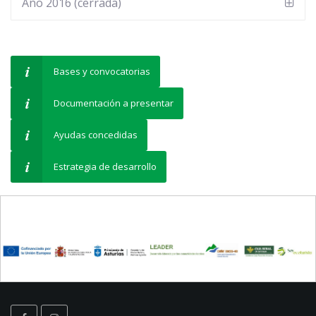
Año 2016 (cerrada)
Bases y convocatorias
Documentación a presentar
Ayudas concedidas
Estrategia de desarrollo