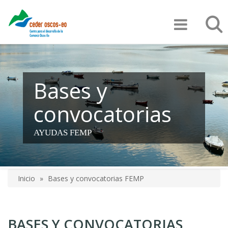
Pasar
Búsqu
al
contenido
principal
Bases y
convocatorias
AYUDAS FEMP
Inicio
Bases y convocatorias FEMP
Sobrescribir
enlaces
BASES Y CONVOCATORIAS
de