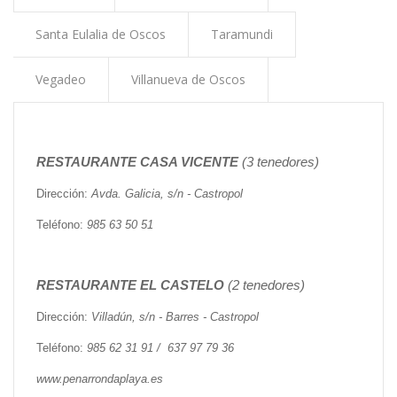
ayuda
Santa Eulalia de Oscos
Taramundi
a
la
Vegadeo
Villanueva de Oscos
navegación
RESTAURANTE CASA VICENTE
(3 tenedores)
Dirección:
Avda. Galicia, s/n - Castropol
Teléfono:
985 63 50 51
RESTAURANTE EL CASTELO
(2 tenedores)
Dirección:
Villadún, s/n - Barres - Castropol
Teléfono:
985 62 31 91 / 637 97 79 36
www.penarrondaplaya.es