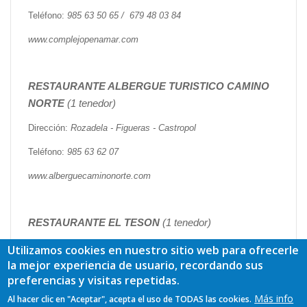
Teléfono:
985 63 50 65 / 679 48 03 84
www.complejopenamar.com
RESTAURANTE ALBERGUE TURISTICO CAMINO
NORTE
(1 tenedor)
Dirección:
Rozadela - Figueras - Castropol
Teléfono:
985 63 62 07
www.alberguecaminonorte.com
RESTAURANTE EL TESON
(1 tenedor)
Dirección:
El Muelle - Figueras - Castropol
Utilizamos cookies en nuestro sitio web para ofrecerle
la mejor experiencia de usuario, recordando sus
Teléfono:
623 31 52 79
preferencias y visitas repetidas.
Más info
Al hacer clic en "Aceptar", acepta el uso de TODAS las cookies.