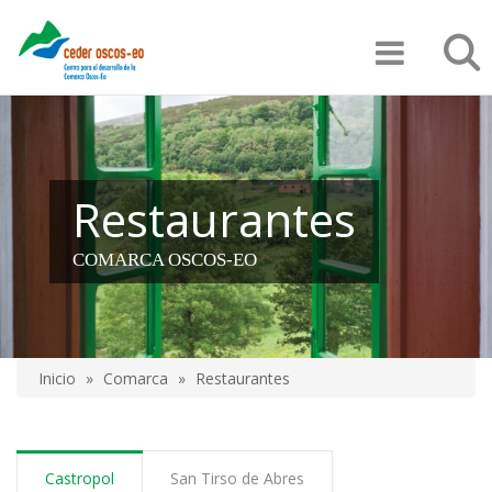
Pasar
Búsqu
al
contenido
principal
Restaurantes
COMARCA OSCOS-EO
Inicio
Comarca
Restaurantes
Sobrescribir
enlaces
de
Castropol
San Tirso de Abres