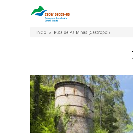
Pasar
al
contenido
principal
Inicio
Ruta de As Minas (Castropol)
Sobrescribir
enlaces
de
ayuda
a
la
navegación