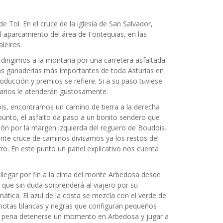
de Tol. En el cruce de la iglesia de San Salvador,
el aparcamiento del área de Fontequias, en las
aleiros.
 dirigimos a la montaña por una carretera asfaltada.
as ganaderías más importantes de toda Asturias en
ducción y premios se refiere. Si a su paso tuviese
etarios le atenderán gustosamente.
is, encontramos un camino de tierra a la derecha
punto, el asfalto da paso a un bonito sendero que
ión por la margen izquierda del reguero de Boudois.
ente cruce de caminos divisamos ya los restos del
ro. En este punto un panel explicativo nos cuenta
legar por fin a la cima del monte Arbedosa desde
que sin duda sorprenderá al viajero por su
ática. El azul de la costa se mezcla con el verde de
 motas blancas y negras que configuran pequeños
a pena detenerse un momento en Arbedosa y jugar a