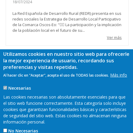
18/07/2024
La Red Española de Desarrollo Rural (REDR) presenta en sus
redes sociales la Estrategia de Desarrollo Local Participativo
de la Comarca Oscos-Eo: "🙋‍♀️ La participación y la implicación
de la población local en el futuro de su...
Ver más
Utilizamos cookies en nuestro sitio web para ofrecerle
la mejor experiencia de usuario, recordando sus
Paginación
Primera
« Primero
Página
‹ Anterior
…
Page
4
Page
5
preferencias y visitas repetidas.
página
anterior
Más info
Page
6
Page
7
Página
8
Page
9
Page
10
Page
11
Al hacer clic en "Aceptar", acepta el uso de TODAS las cookies.
actual
Page
12
…
Siguiente
Siguiente >
Última
Último »
Necesarias
página
página
Las cookies necesarias son absolutamente esenciales para que
el sitio web funcione correctamente. Esta categoría solo incluye
cookies que garantizan funcionalidades básicas y características
de seguridad del sitio web. Estas cookies no almacenan ninguna
información personal.
No Necesarias