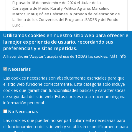
El pasado 18 de noviembre de 2024 el titular de la
Consejería de Medio Rural y Política Agraria, Marcelino
Marcos, inauguró en Cabranes la jornada de celebración de
la firma de los Convenios del Programa LEADER y del Fondo
Euro...
Ver más
Utilizamos cookies en nuestro sitio web para ofrecerle
la mejor experiencia de usuario, recordando sus
preferencias y visitas repetidas.
Más info
Al hacer clic en "Aceptar", acepta el uso de TODAS las cookies.
Paginación
Página
1
Page
2
Siguiente
››
Última
Último »
actual
página
página
Necesarias
Más
Las cookies necesarias son absolutamente esenciales para que
el sitio web funcione correctamente. Esta categoría solo incluye
cookies que garantizan funcionalidades básicas y características
de seguridad del sitio web. Estas cookies no almacenan ninguna
información personal.
No Necesarias
Las cookies que pueden no ser particularmente necesarias para
el funcionamiento del sitio web y se utilizan específicamente para