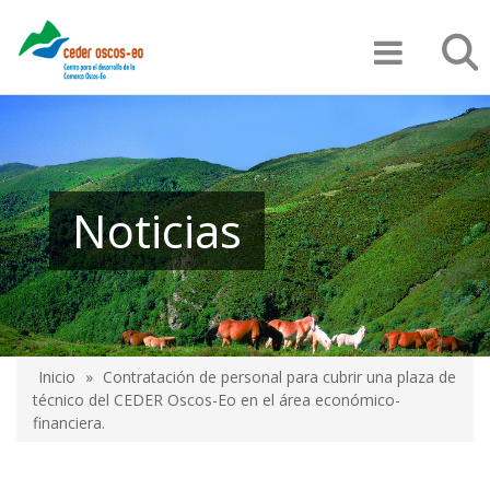
Pasar
Búsqu
al
contenido
principal
Noticias
Inicio
Contratación de personal para cubrir una plaza de
Sobrescribir
técnico del CEDER Oscos-Eo en el área económico-
financiera.
enlaces
de