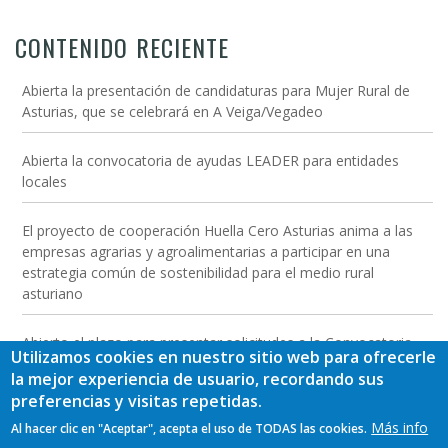
CONTENIDO RECIENTE
Abierta la presentación de candidaturas para Mujer Rural de
Asturias, que se celebrará en A Veiga/Vegadeo
Abierta la convocatoria de ayudas LEADER para entidades
locales
El proyecto de cooperación Huella Cero Asturias anima a las
empresas agrarias y agroalimentarias a participar en una
estrategia común de sostenibilidad para el medio rural
asturiano
Abierto el plazo para presentar solicitudes a la Convocatoria
Utilizamos cookies en nuestro sitio web para ofrecerle
2026 de las Ayudas LEADER a las inversiones para empresas
la mejor experiencia de usuario, recordando sus
del medio rural
preferencias y visitas repetidas.
Más info
Al hacer clic en "Aceptar", acepta el uso de TODAS las cookies.
Jornada de presentación de resultados y conclusiones del