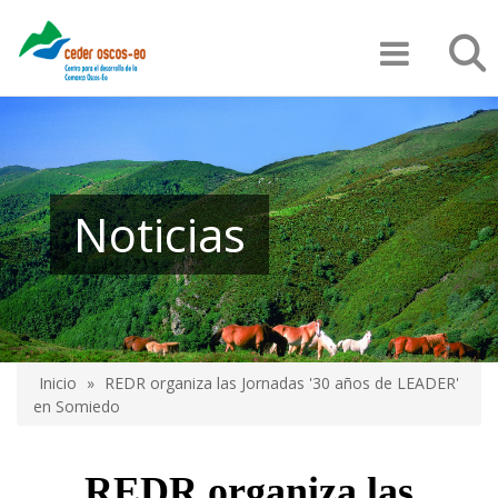
Pasar
Búsqu
al
contenido
principal
Noticias
Inicio
REDR organiza las Jornadas '30 años de LEADER'
Sobrescribir
en Somiedo
enlaces
de
REDR organiza las