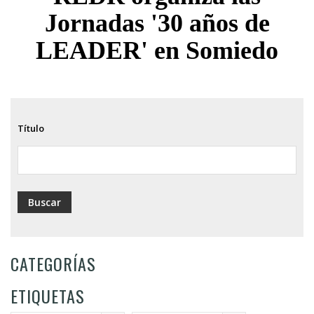
ayuda
Jornadas '30 años de
a
LEADER' en Somiedo
la
navegación
Título
CATEGORÍAS
ETIQUETAS