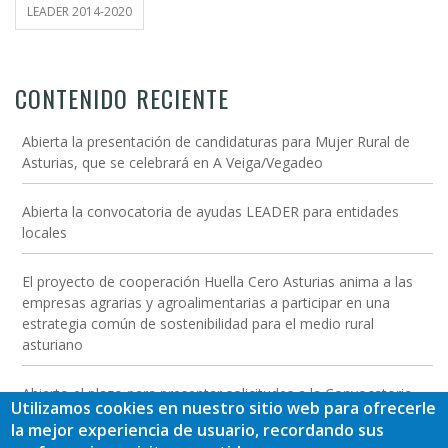
LEADER 2014-2020
CONTENIDO RECIENTE
Abierta la presentación de candidaturas para Mujer Rural de
Asturias, que se celebrará en A Veiga/Vegadeo
Abierta la convocatoria de ayudas LEADER para entidades
locales
El proyecto de cooperación Huella Cero Asturias anima a las
empresas agrarias y agroalimentarias a participar en una
estrategia común de sostenibilidad para el medio rural
asturiano
Abierto el plazo para presentar solicitudes a la Convocatoria
Utilizamos cookies en nuestro sitio web para ofrecerle
2026 de las Ayudas LEADER a las inversiones para empresas
la mejor experiencia de usuario, recordando sus
del medio rural