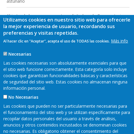
asturiano
Abierto el plazo para presentar solicitudes a la Convocatoria
Utilizamos cookies en nuestro sitio web para ofrecerle
2026 de las Ayudas LEADER a las inversiones para empresas
la mejor experiencia de usuario, recordando sus
del medio rural
preferencias y visitas repetidas.
Más info
Al hacer clic en "Aceptar", acepta el uso de TODAS las cookies.
Jornada de presentación de resultados y conclusiones del
proyecto “Formación para la dinamización económica y
Necesarias
creación de producto turístico en la Comarca Oscos-Eo”
Las cookies necesarias son absolutamente esenciales para que
el sitio web funcione correctamente. Esta categoría solo incluye
cookies que garantizan funcionalidades básicas y características
de seguridad del sitio web. Estas cookies no almacenan ninguna
información personal.
No Necesarias
Las cookies que pueden no ser particularmente necesarias para
el funcionamiento del sitio web y se utilizan específicamente para
recopilar datos personales del usuario a través de análisis,
anuncios y otros contenidos incrustados se denominan cookies
no necesarias. Es obligatorio obtener el consentimiento del
Mapa web
Aviso legal