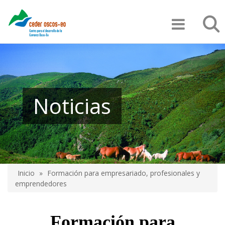
Pasar
Búsqu
al
contenido
principal
Noticias
Inicio
Formación para empresariado, profesionales y
Sobrescribir
emprendedores
enlaces
de
Formación para