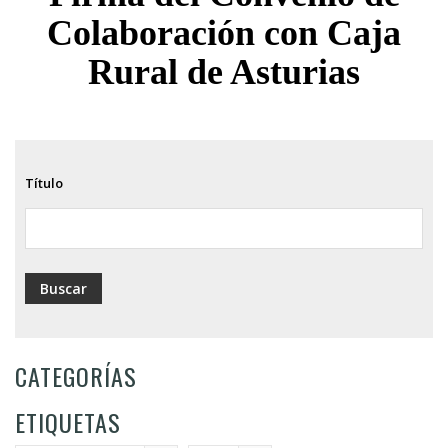
ayuda
Colaboración con Caja
a
Rural de Asturias
la
navegación
Título
CATEGORÍAS
ETIQUETAS