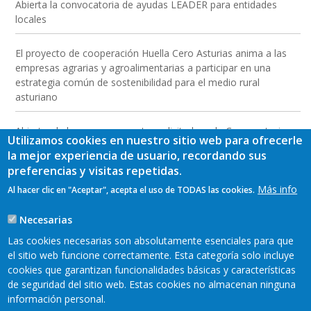
Abierta la convocatoria de ayudas LEADER para entidades
locales
El proyecto de cooperación Huella Cero Asturias anima a las
empresas agrarias y agroalimentarias a participar en una
estrategia común de sostenibilidad para el medio rural
asturiano
Abierto el plazo para presentar solicitudes a la Convocatoria
Utilizamos cookies en nuestro sitio web para ofrecerle
2026 de las Ayudas LEADER a las inversiones para empresas
la mejor experiencia de usuario, recordando sus
del medio rural
preferencias y visitas repetidas.
Más info
Al hacer clic en "Aceptar", acepta el uso de TODAS las cookies.
Jornada de presentación de resultados y conclusiones del
proyecto “Formación para la dinamización económica y
Necesarias
creación de producto turístico en la Comarca Oscos-Eo”
Las cookies necesarias son absolutamente esenciales para que
el sitio web funcione correctamente. Esta categoría solo incluye
cookies que garantizan funcionalidades básicas y características
de seguridad del sitio web. Estas cookies no almacenan ninguna
información personal.