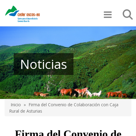
Pasar
Búsqu
al
contenido
principal
Noticias
Inicio
Firma del Convenio de Colaboración con Caja
Sobrescribir
Rural de Asturias
enlaces
de
Firma del Convenio de