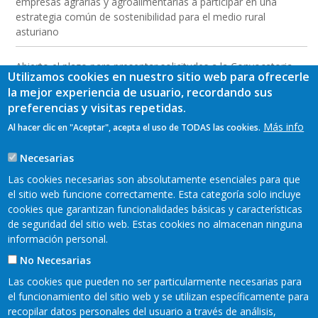
empresas agrarias y agroalimentarias a participar en una
estrategia común de sostenibilidad para el medio rural
asturiano
Abierto el plazo para presentar solicitudes a la Convocatoria
Utilizamos cookies en nuestro sitio web para ofrecerle
2026 de las Ayudas LEADER a las inversiones para empresas
la mejor experiencia de usuario, recordando sus
del medio rural
preferencias y visitas repetidas.
Más info
Al hacer clic en "Aceptar", acepta el uso de TODAS las cookies.
Jornada de presentación de resultados y conclusiones del
proyecto “Formación para la dinamización económica y
Necesarias
creación de producto turístico en la Comarca Oscos-Eo”
Las cookies necesarias son absolutamente esenciales para que
el sitio web funcione correctamente. Esta categoría solo incluye
cookies que garantizan funcionalidades básicas y características
de seguridad del sitio web. Estas cookies no almacenan ninguna
información personal.
No Necesarias
Las cookies que pueden no ser particularmente necesarias para
el funcionamiento del sitio web y se utilizan específicamente para
recopilar datos personales del usuario a través de análisis,