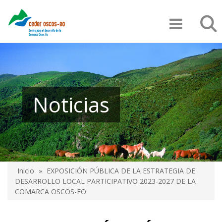
Pasar
Búsqu
al
contenido
principal
Noticias
Inicio
EXPOSICIÓN PÚBLICA DE LA ESTRATEGIA DE
Sobrescribir
DESARROLLO LOCAL PARTICIPATIVO 2023-2027 DE LA
COMARCA OSCOS-EO
enlaces
de