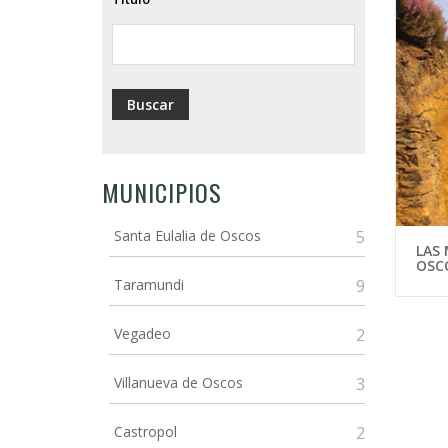
ayuda
a
la
navegación
MUNICIPIOS
Santa Eulalia de Oscos
5
LAS 
OSC
Taramundi
9
Vegadeo
2
Villanueva de Oscos
3
Castropol
2