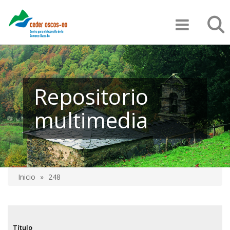
Pasar
Búsqu
al
contenido
principal
Repositorio
multimedia
Inicio
248
Sobrescribir
enlaces
de
Título