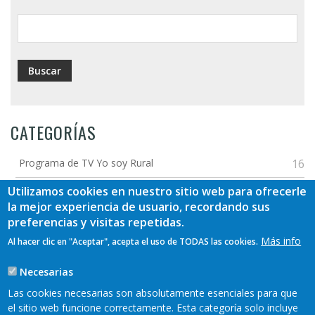
ayuda
a
la
navegación
CATEGORÍAS
Programa de TV Yo soy Rural
16
Utilizamos cookies en nuestro sitio web para ofrecerle
Otros vídeos
2
la mejor experiencia de usuario, recordando sus
preferencias y visitas repetidas.
ETIQUETAS
Más info
Al hacer clic en "Aceptar", acepta el uso de TODAS las cookies.
YO SOY RURAL
10
OSCOS-EO
1
Necesarias
Más
Las cookies necesarias son absolutamente esenciales para que
el sitio web funcione correctamente. Esta categoría solo incluye