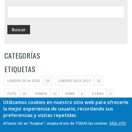
ayuda
a
la
navegación
CATEGORÍAS
ETIQUETAS
LEADER 2014-2020
26
LEADER 2023-2027
20
PSTD
20
FEMPA
13
FEMP
6
OTRAS
5
Utilizamos cookies en nuestro sitio web para ofrecerle
SELECCIÓN TÉCNICO
4
la mejor experiencia de usuario, recordando sus
preferencias y visitas repetidas.
COOPERACIÓN LEADER 2014-2020
3
GUÍAS
2
Más info
Al hacer clic en "Aceptar", acepta el uso de TODAS las cookies.