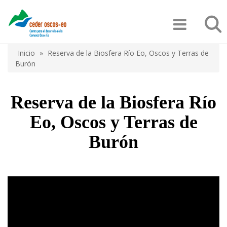
Pasar
Búsqu
al
contenido
principal
Inicio
Reserva de la Biosfera Río Eo, Oscos y Terras de
Sobrescribir
Burón
enlaces
de
Reserva de la Biosfera Río
ayuda
Eo, Oscos y Terras de
a
Burón
la
navegación
Video