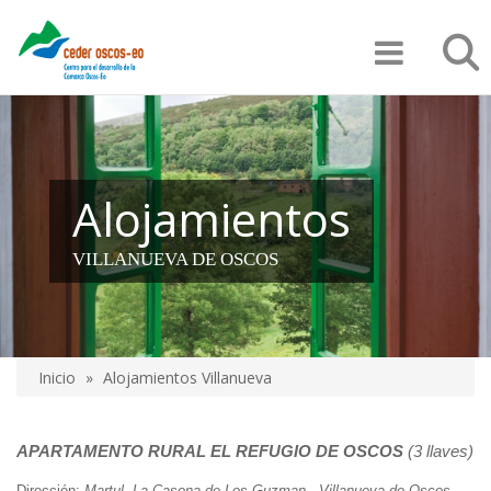
Pasar
Búsqu
al
contenido
principal
Alojamientos
VILLANUEVA DE OSCOS
Inicio
Alojamientos Villanueva
Sobrescribir
enlaces
APARTAMENTO RURAL
EL REFUGIO DE OSCOS
(3 llaves)
de
Dirección:
Martul. La Casona de Los Guzman - Villanueva de Oscos