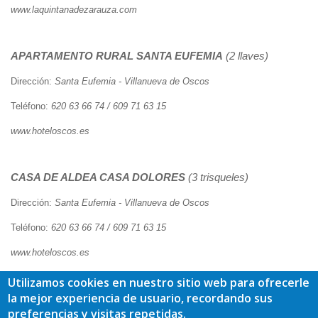
www.laquintanadezarauza.com
APARTAMENTO RURAL
SANTA EUFEMIA
(2 llaves)
Dirección:
Santa Eufemia - Villanueva de Oscos
Teléfono:
620 63 66 74 / 609 71 63 15
www.hoteloscos.es
CASA DE ALDEA
CASA DOLORES
(3 trisqueles)
Dirección:
Santa Eufemia - Villanueva de Oscos
Teléfono:
620 63 66 74 / 609 71 63 15
www.hoteloscos.es
Utilizamos cookies en nuestro sitio web para ofrecerle
la mejor experiencia de usuario, recordando sus
HOTEL RURAL
OSCOS
(2 estrellas)
preferencias y visitas repetidas.