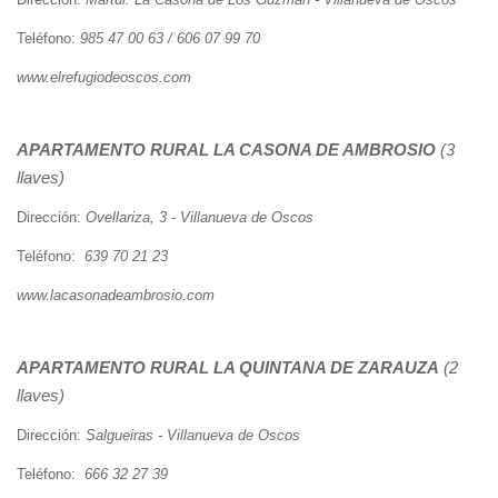
ayuda
Teléfono:
985 47 00 63 / 606 07 99 70
a
www.elrefugiodeoscos.com
la
navegación
APARTAMENTO RURAL
LA CASONA DE AMBROSIO
(3
llaves)
Dirección:
Ovellariza, 3 - Villanueva de Oscos
Teléfono:
639 70 21 23
www.lacasonadeambrosio.com
APARTAMENTO RURAL
LA QUINTANA DE ZARAUZA
(2
llaves)
Dirección:
Salgueiras - Villanueva de Oscos
Teléfono:
666 32 27 39