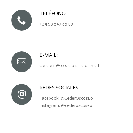
TELÉFONO
+34 98 547 65 09
E-MAIL:
c e d e r @ o s c o s - e o . n e t
REDES SOCIALES
Facebook:
@CederOscosEo
Instagram:
@cederoscoseo