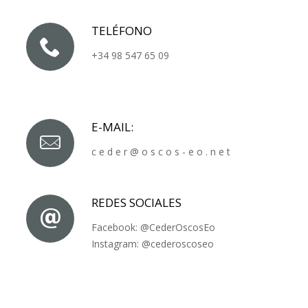
TELÉFONO
+34 98 547 65 09
E-MAIL:
c e d e r @ o s c o s - e o . n e t
REDES SOCIALES
Facebook:
@CederOscosEo
Instagram:
@cederoscoseo